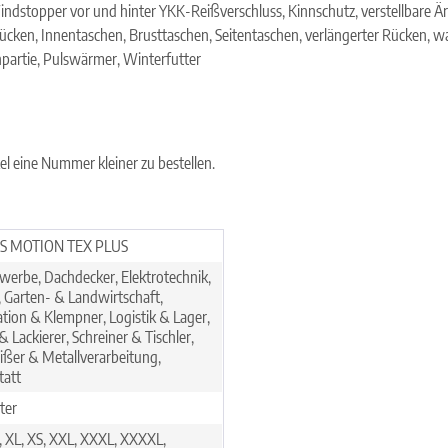
indstopper vor und hinter YKK-Reißverschluss, Kinnschutz, verstellbare Ä
Rücken, Innentaschen, Brusttaschen, Seitentaschen, verlängerter Rücken,
partie, Pulswärmer, Winterfutter
l eine Nummer kleiner zu bestellen.
S MOTION TEX PLUS
erbe, Dachdecker, Elektrotechnik,
, Garten- & Landwirtschaft,
lation & Klempner, Logistik & Lager,
& Lackierer, Schreiner & Tischler,
ßer & Metallverarbeitung,
tatt
ter
S, XL, XS, XXL, XXXL, XXXXL,