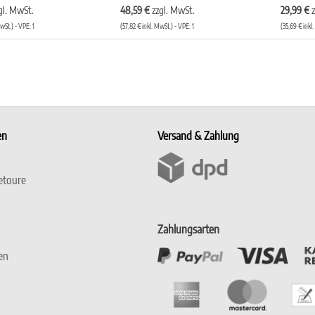
gl. MwSt.
48,59 €
zzgl. MwSt.
29,99 €
wSt.) - VPE: 1
(57,82 € inkl. MwSt.) - VPE: 1
(35,69 € inkl
en
Versand & Zahlung
etoure
Zahlungsarten
en