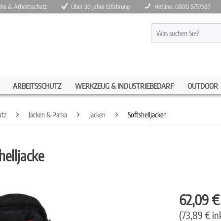
huhe & Arbeitsschutz
Über 30 Jahre Erfahrung
Hotline: 0800 5757587
ARBEITSSCHUTZ
WERKZEUG & INDUSTRIEBEDARF
OUTDOOR
utz
Jacken & Parka
Jacken
Softshelljacken
elljacke
62,09 
(73,89 € in