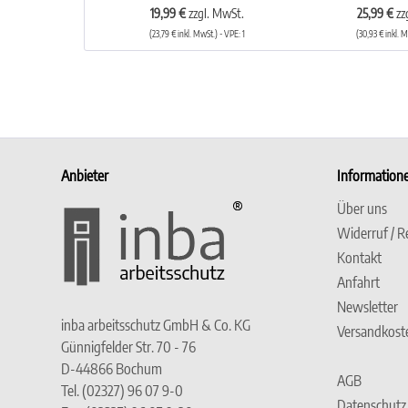
19,99 €
zzgl. MwSt.
25,99 €
zz
(23,79 € inkl. MwSt.) - VPE: 1
(30,93 € inkl. M
Anbieter
Information
Über uns
Widerruf / R
Kontakt
Anfahrt
Newsletter
inba arbeitsschutz GmbH & Co. KG
Versandkost
Günnigfelder Str. 70 - 76
D-44866 Bochum
AGB
Tel. (02327) 96 07 9-0
Datenschutz