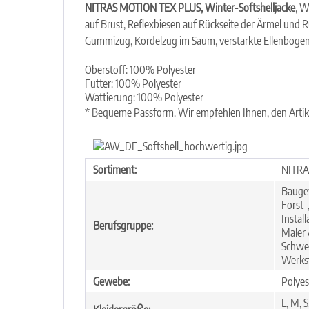
NITRAS MOTION TEX PLUS, Winter-Softshelljacke
, W
auf Brust, Reflexbiesen auf Rückseite der Ärmel und 
Gummizug, Kordelzug im Saum, verstärkte Ellenbogen
Oberstoff: 100% Polyester
Futter: 100% Polyester
Wattierung: 100% Polyester
* Bequeme Passform. Wir empfehlen Ihnen, den Artike
Sortiment:
NITRA
Baugew
Forst-
Instal
Berufsgruppe:
Maler 
Schwei
Werks
Gewebe:
Polyes
L, M, 