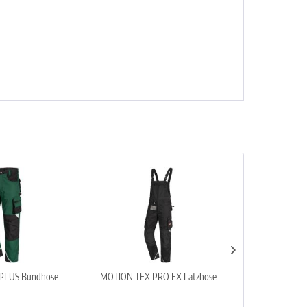
PLUS Bundhose
MOTION TEX PRO FX Latzhose
MOTION TEX