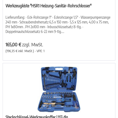
Werkzeugkiste "HSR1 Heizung-Sanitär-Rohrschlosser"
Lieferumfang: · Eck-Rohrzange 1" · Eckrohrzange 1,5" · Wasserpumpenzange
240 mm · Schraubendrehersatz 6,5 x 150 mm · 5,5 x 125 mm, 4,00 x 75 mm,
PH 1x80mm . PH 2x100 mm · Inbusschlüsselsatz 8-tlg. ·
Doppelmaulschlüsselsatz 6-22 mm 9-tlg....
165,00 €
zzgl. MwSt.
(196,35 € inkl. MwSt.) - VPE: 1
Steckschlüssel-Werkzeugkoffer | 117-tlg.