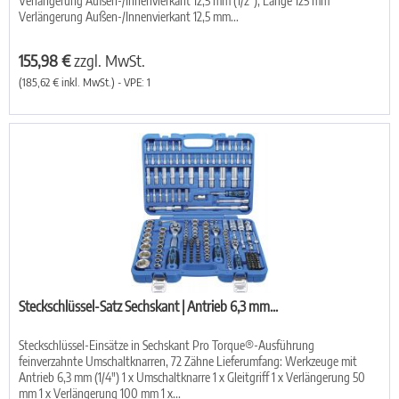
Verlängerung Außen-/Innenvierkant 12,5 mm (1/2"), Länge 125 mm
Verlängerung Außen-/Innenvierkant 12,5 mm...
155,98 €
zzgl. MwSt.
(185,62 € inkl. MwSt.) - VPE: 1
Steckschlüssel-Satz Sechskant | Antrieb 6,3 mm...
Steckschlüssel-Einsätze in Sechskant Pro Torque®-Ausführung
feinverzahnte Umschaltknarren, 72 Zähne Lieferumfang: Werkzeuge mit
Antrieb 6,3 mm (1/4") 1 x Umschaltknarre 1 x Gleitgriff 1 x Verlängerung 50
mm 1 x Verlängerung 100 mm 1 x...