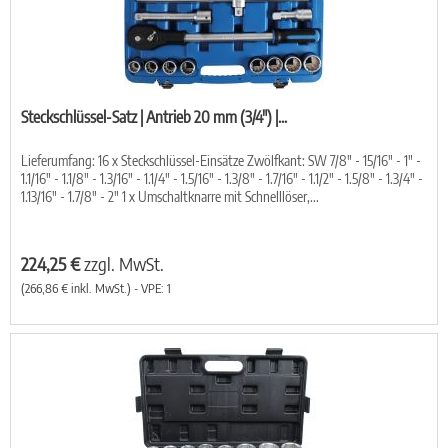
Steckschlüssel-Satz | Antrieb 20 mm (3/4") |...
Lieferumfang: 16 x Steckschlüssel-Einsätze Zwölfkant: SW 7/8" - 15/16" - 1" -
1.1/16" - 1.1/8" - 1.3/16" - 1.1/4" - 1.5/16" - 1.3/8" - 1.7/16" - 1.1/2" - 1.5/8" - 1.3/4" -
1.13/16" - 1.7/8" - 2" 1 x Umschaltknarre mit Schnelllöser,...
224,25 €
zzgl. MwSt.
(266,86 € inkl. MwSt.) - VPE: 1