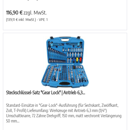
116,90 €
zzgl. MwSt.
(139,11 € inkl. MwSt.) - VPE: 1
Steckschlüssel-Satz "Gear Lock" | Antrieb 6,3...
Standard-Einsätze in "Gear-Lock"-Ausführung (für Sechskant, Zwölfkant,
Zoll, T-Profil) Lieferumfang: Werkzeuge mit Antrieb 6,3 mm (1/4")
Umschaltknarre, 72 Zähne Drehgriff, 150 mm, matt verchromt Verlängerung
50 mm...