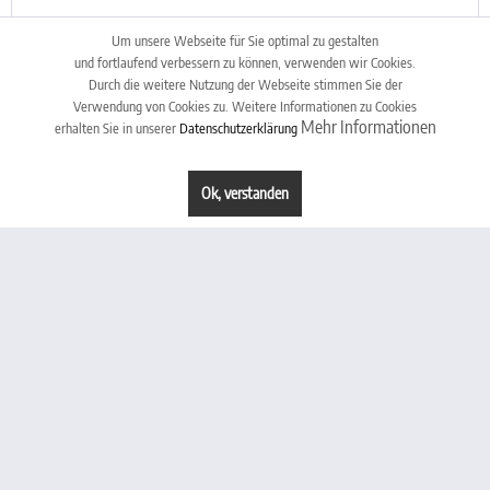
speziell zum Einsatz in der Landwirtschaft und im Schwerlastverkehr
Um unsere Webseite für Sie optimal zu gestalten
Lieferumfang: Umschaltknarre mit 24 Zähnen, Länge 680 mm 2 x
und fortlaufend verbessern zu können, verwenden wir Cookies.
Verlängerungen: 200 - 400 mm über 500 mm langem Gleitgriff inkl.
Durch die weitere Nutzung der Webseite stimmen Sie der
Adapter zum Lösen extrem fest...
Verwendung von Cookies zu. Weitere Informationen zu Cookies
Mehr Informationen
erhalten Sie in unserer
Datenschutzerklärung
571,84 €
zzgl. MwSt.
(680,49 € inkl. MwSt.) - VPE: 1
Ok, verstanden
Steckschlüssel-Satz Zwölfkant | Antrieb 20 mm...