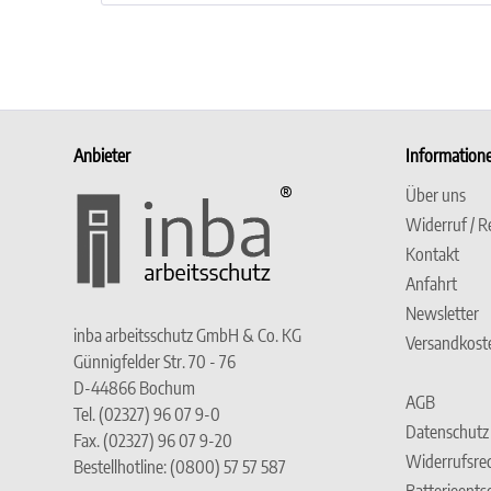
Anbieter
Information
Über uns
Widerruf / R
Kontakt
Anfahrt
Newsletter
inba arbeitsschutz GmbH & Co. KG
Versandkost
Günnigfelder Str. 70 - 76
D-44866 Bochum
AGB
Tel. (02327) 96 07 9-0
Datenschutz
Fax. (02327) 96 07 9-20
Widerrufsre
Bestellhotline: (0800) 57 57 587