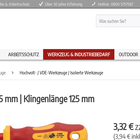
huhe & Arbeitsschutz
Über 30 Jahre Erfahrung
Hotline: 0800 5757587
ARBEITSSCHUTZ
WERKZEUG & INDUSTRIEBEDARF
OUTDOOR
uge
Hochvolt- / VDE-Werkzeuge / Isolierte Werkzeuge
,5 mm | Klingenlänge 125 mm
3,32 €
z
(3,94 € ink