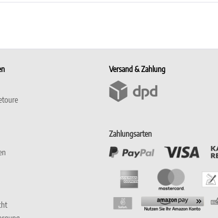
en
Versand & Zahlung
etoure
Zahlungsarten
en
cht