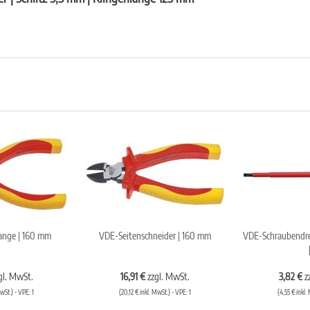
ange | 160 mm
VDE-Seitenschneider | 160 mm
VDE-Schraubendreh
gl. MwSt.
16,91 €
zzgl. MwSt.
3,82 €
z
wSt.) - VPE: 1
(20,12 € inkl. MwSt.) - VPE: 1
(4,55 € inkl.