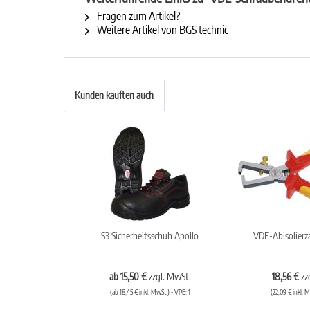
Fragen zum Artikel?
Weitere Artikel von BGS technic
Kunden kauften auch
S3 Sicherheitsschuh Apollo
VDE-Abisolierz
ab 15,50 €
zzgl. MwSt.
18,56 €
zz
(ab 18,45 € inkl. MwSt.) - VPE: 1
(22,09 € inkl. M