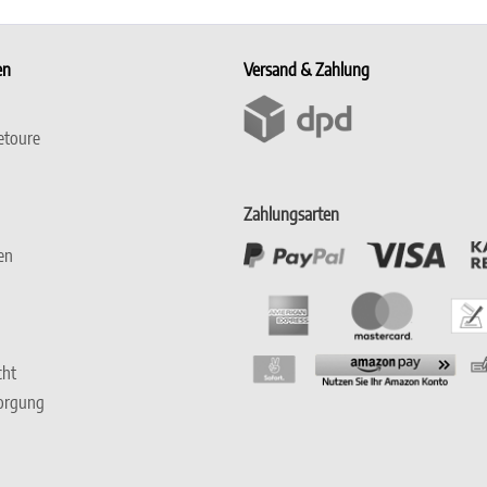
en
Versand & Zahlung
etoure
Zahlungsarten
en
cht
sorgung