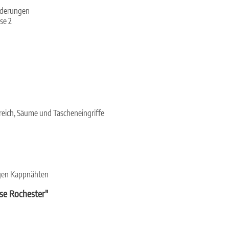
rderungen
se 2
reich, Säume und Tascheneingriffe
igen Kappnähten
se Rochester"