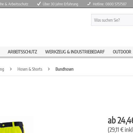
huhe & Arbeitsschutz
Über 30 Jahre Erfahrung
Hotline: 0800 5757587
ARBEITSSCHUTZ
WERKZEUG & INDUSTRIEBEDARF
OUTDOOR
ung
Hosen & Shorts
Bundhosen
ab 24,4
(29,11 € ink