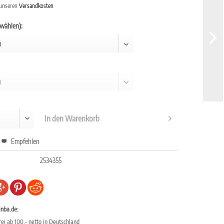
 unseren
Versandkosten
swählen):
In den
Warenkorb
Empfehlen
2534355
inba.de:
ei ab 100,- netto in Deutschland