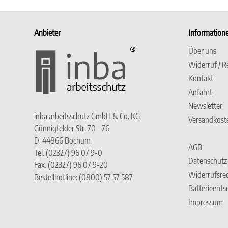
Anbieter
Information
Über uns
Widerruf / R
Kontakt
Anfahrt
Newsletter
inba arbeitsschutz GmbH & Co. KG
Versandkost
Günnigfelder Str. 70 - 76
D-44866 Bochum
AGB
Tel. (02327) 96 07 9-0
Datenschutz
Fax. (02327) 96 07 9-20
Widerrufsre
Bestellhotline: (0800) 57 57 587
Batterieent
Impressum