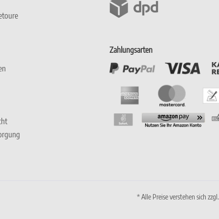
etoure
Zahlungsarten
en
cht
sorgung
* Alle Preise verstehen sich zz