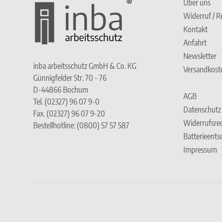
Über uns
Widerruf / R
Kontakt
Anfahrt
Newsletter
inba arbeitsschutz GmbH & Co. KG
Versandkost
Günnigfelder Str. 70 - 76
D-44866 Bochum
AGB
Tel. (02327) 96 07 9-0
Datenschutz
Fax. (02327) 96 07 9-20
Widerrufsre
Bestellhotline: (0800) 57 57 587
Batterieent
Impressum