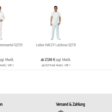
renmantel 12/729
Leiber HACCP Latzhose 12/731
zzgl. MwSt.
ab 27,88 €
zzgl. MwSt.
 MwSt.) - VPE: 1
(ab 33,17 € inkl. MwSt.) - VPE: 1
en
Versand & Zahlung