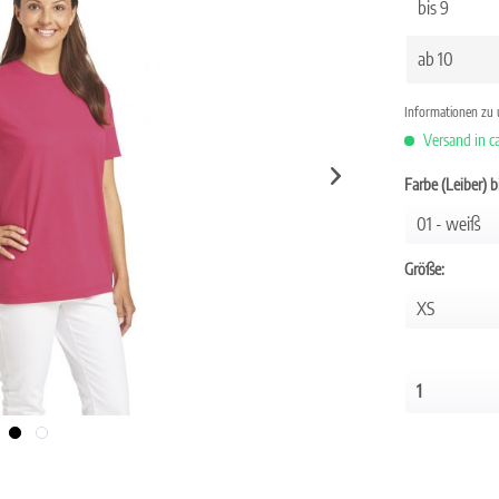
bis
9
ab
10
Informationen zu
Versand in c
Farbe (Leiber) 
Größe: