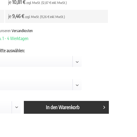
je
10,81 €
zzgl. MwSt. (12,87 € inkl. MwSt.)
je
9,46 €
zzgl. MwSt. (11,26 € inkl. MwSt.)
 unseren
Versandkosten
a. 1 - 4 Werktagen
bitte auswählen:
In den
Warenkorb