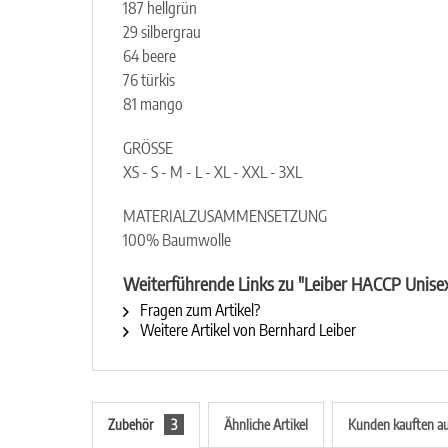
187 hellgrün
29 silbergrau
64 beere
76 türkis
81 mango
GRÖSSE
XS - S - M - L - XL - XXL - 3XL
MATERIALZUSAMMENSETZUNG
100% Baumwolle
Weiterführende Links zu "Leiber HACCP Unisex
Fragen zum Artikel?
Weitere Artikel von Bernhard Leiber
Zubehör
3
Ähnliche Artikel
Kunden kauften a