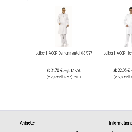
Leiber HACCP Damenmantel 08/727
Leiber HACCP Her
ab 21,70 €
zzgl. MwSt.
ab 22,95 €
(ab 25,82 € inkl. MwSt.) - VPE: 1
(ab 27,30 € inkl.
Anbieter
Information