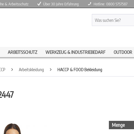
huhe & Arbeitsschutz
Über 30 Jahre Erfahrung
Hotline: 0800 5757587
ARBEITSSCHUTZ
WERKZEUG & INDUSTRIEBEDARF
OUTDOOR
CCP
Arbeitskleidung
HACCP & FOOD Bekleidung
/2447
Menge