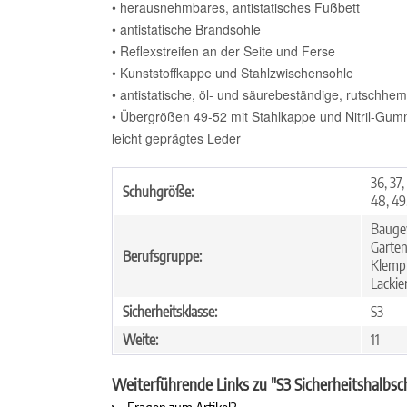
• herausnehmbares, antistatisches Fußbett
• antistatische Brandsohle
• Reflexstreifen an der Seite und Ferse
• Kunststoffkappe und Stahlzwischensohle
• antistatische, öl- und säurebeständige, rutschh
• Übergrößen 49-52 mit Stahlkappe und Nitril-Gum
leicht geprägtes Leder
36, 37,
Schuhgröße:
48, 49,
Baugew
Garten
Berufsgruppe:
Klempn
Lackie
Sicherheitsklasse:
S3
Weite:
11
Weiterführende Links zu "S3 Sicherheitshalb