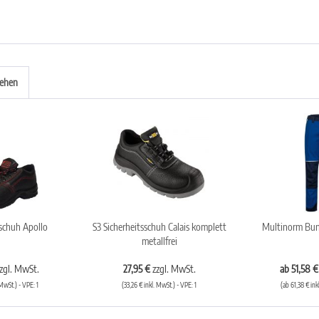
sehen
sschuh Apollo
S3 Sicherheitsschuh Calais komplett
Multinorm Bu
metallfrei
zgl. MwSt.
27,95 €
zzgl. MwSt.
ab 51,58 
 MwSt.) - VPE: 1
(33,26 € inkl. MwSt.) - VPE: 1
(ab 61,38 € ink