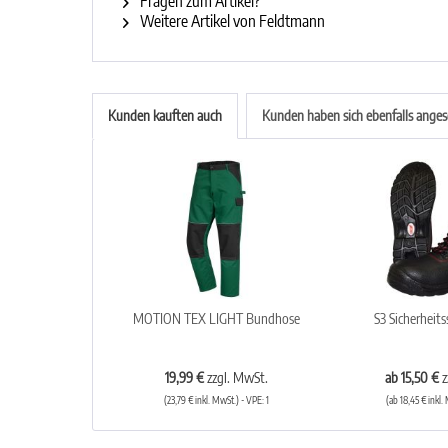
Fragen zum Artikel?
Weitere Artikel von Feldtmann
Kunden kauften auch
Kunden haben sich ebenfalls ange
MOTION TEX LIGHT Bundhose
S3 Sicherheit
19,99 €
zzgl. MwSt.
ab 15,50 €
z
(23,79 € inkl. MwSt.) - VPE: 1
(ab 18,45 € inkl.