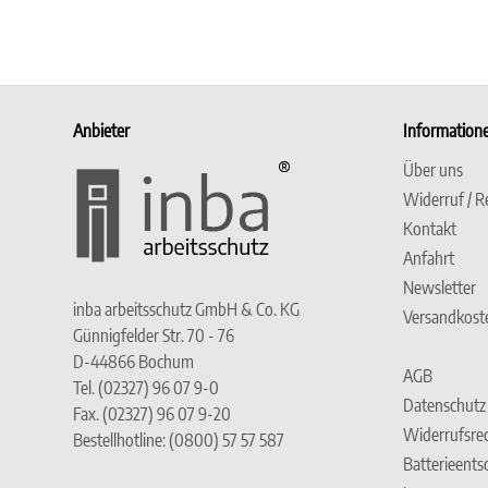
Anbieter
Information
Über uns
Widerruf / R
Kontakt
Anfahrt
Newsletter
inba arbeitsschutz GmbH & Co. KG
Versandkost
Günnigfelder Str. 70 - 76
D-44866 Bochum
AGB
Tel. (02327) 96 07 9-0
Datenschutz
Fax. (02327) 96 07 9-20
Widerrufsre
Bestellhotline: (0800) 57 57 587
Batterieent