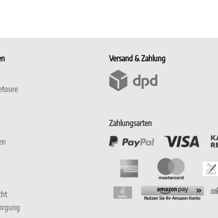
en
Versand & Zahlung
etoure
Zahlungsarten
en
cht
sorgung