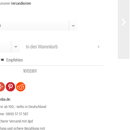
 unseren
Versandkosten
In den
Warenkorb
Empfehlen
10133301
inba.de:
ei ab 100,- netto in Deutschland
line: 0800 57 57 587
icherer Versand mit dpd
elung und sichere Bezahlung mit