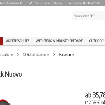
huhe & Arbeitsschutz
Über 30 Jahre Erfahrung
Hotline: 0800 5757587
ARBEITSSCHUTZ
WERKZEUG & INDUSTRIEBEDARF
OUTDOOR
eitsschuhe
S3 Sicherheitsschuhe
Halbschuhe
ck Nuovo
ab 35,7
(42,58 € in