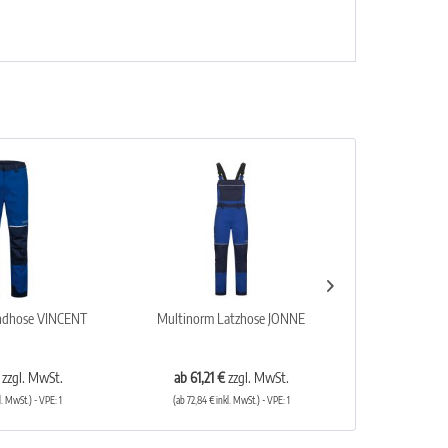
ndhose VINCENT
Multinorm Latzhose JONNE
Multinorm 
€
zzgl. MwSt.
ab 61,21 €
zzgl. MwSt.
ab 52,41
l. MwSt.) - VPE: 1
(ab 72,84 € inkl. MwSt.) - VPE: 1
(ab 62,37 € i