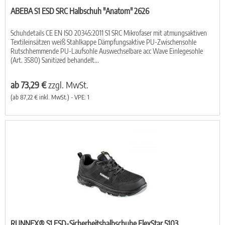
ABEBA S1 ESD SRC Halbschuh "Anatom" 2626
Schuhdetails CE EN ISO 20345:2011 S1 SRC Mikrofaser mit atmungsaktiven
Textileinsätzen weiß Stahlkappe Dämpfungsaktive PU-Zwischensohle
Rutschhemmende PU-Laufsohle Auswechselbare acc Wave Einlegesohle
(Art. 3580) Sanitized behandelt...
ab 73,29 €
zzgl. MwSt.
(ab 87,22 € inkl. MwSt.) - VPE: 1
RUNNEX® S1 ESD-Sicherheitshalbschuhe FlexStar 5103