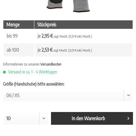
Menge
Stückpreis
bis
99
je
2,95 €
zzgl. MwSt. (3,51 € inkl. MwSt.)
ab
100
je
2,53 €
zzgl. MwSt. (3,01 € inkl. MwSt.)
Informationen zu unseren
Versandkosten
Versand in ca. 1 - 4 Werktagen
Größe (Handschuhe) bitte auswählen:
In den
Warenkorb