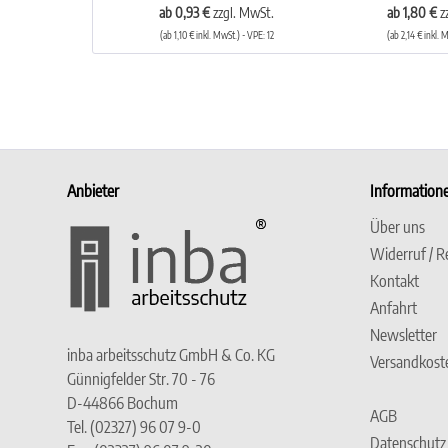
ab 0,93 €
zzgl. MwSt.
ab 1,80 €
z
(ab 1,10 € inkl. MwSt.) - VPE: 12
(ab 2,14 € inkl. 
Anbieter
Information
Über uns
Widerruf / R
Kontakt
Anfahrt
Newsletter
inba arbeitsschutz GmbH & Co. KG
Versandkost
Günnigfelder Str. 70 - 76
D-44866 Bochum
AGB
Tel. (02327) 96 07 9-0
Datenschutz