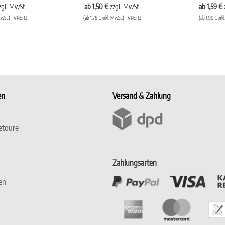
zgl. MwSt.
ab 1,50 €
zzgl. MwSt.
ab 1,59 €
MwSt.) - VPE: 12
(ab 1,78 € inkl. MwSt.) - VPE: 12
(ab 1,90 € ink
en
Versand & Zahlung
etoure
Zahlungsarten
en