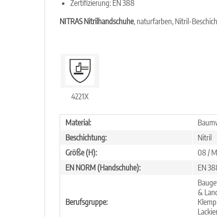
Zertifizierung: EN 388
NITRAS Nitrilhandschuhe
, naturfarben, Nitril-Beschi
4221X
Material:
Baumw
Beschichtung:
Nitril
Größe (H):
08 / M,
EN NORM (Handschuhe):
EN 38
Baugew
& Land
Berufsgruppe:
Klempn
Lackie