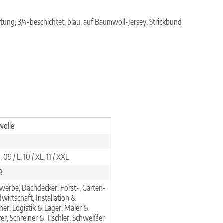
chtung, 3/4-beschichtet, blau, auf Baumwoll-Jersey, Strickbund
olle
 09 / L, 10 / XL, 11 / XXL
8
erbe, Dachdecker, Forst-, Garten-
wirtschaft, Installation &
er, Logistik & Lager, Maler &
rer, Schreiner & Tischler, Schweißer