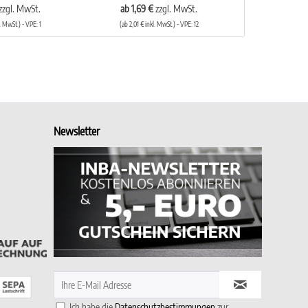
zzgl. MwSt.
ab 1,69 €
zzgl. MwSt.
l. MwSt.) - VPE: 1
(ab 2,01 € inkl. MwSt.) - VPE: 12
Newsletter
Ich habe die
Datenschutzbestimmungen
zur