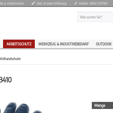
huhe & Arbeitsschutz
Über 30 Jahre Erfahrung
Hotline: 0800 5757587
ARBEITSSCHUTZ
WERKZEUG & INDUSTRIEBEDARF
OUTDOOR
itrilhandschuhe
03410
Menge