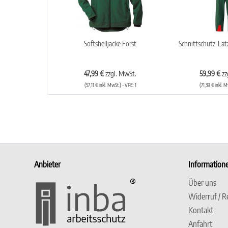
Softshelljacke Forst
Schnittschutz-Lat
47,99 €
zzgl. MwSt.
59,99 €
zz
(57,11 € inkl. MwSt.) - VPE: 1
(71,39 € inkl. M
Anbieter
Information
Über uns
Widerruf / R
Kontakt
Anfahrt