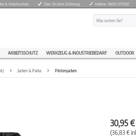
huhe & Arbeitsschutz
Über 30 Jahre Erfahrung
Hotline: 0800 5757587
ARBEITSSCHUTZ
WERKZEUG & INDUSTRIEBEDARF
OUTDOOR
utz
Jacken & Parka
Pilotenjacken
30,95 
(36,83 € in